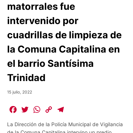
matorrales fue
intervenido por
cuadrillas de limpieza de
la Comuna Capitalina en
el barrio Santísima
Trinidad
15 julio, 2022
F
T
W
C
T
a
w
h
o
el
La Dirección de la Policía Municipal de Vigilancia
c
itt
at
p
e
de la Comuna Capitalina intervino un predio