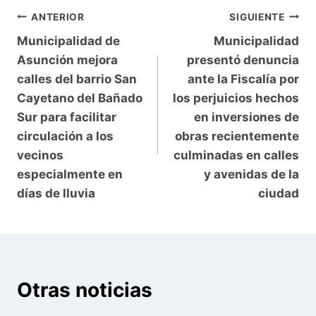
Navegación
ANTERIOR
SIGUIENTE
Municipalidad de
Municipalidad
de
Asunción mejora
presentó denuncia
entradas
calles del barrio San
ante la Fiscalía por
Cayetano del Bañado
los perjuicios hechos
Sur para facilitar
en inversiones de
circulación a los
obras recientemente
vecinos
culminadas en calles
especialmente en
y avenidas de la
días de lluvia
ciudad
Otras noticias