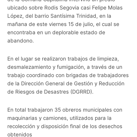
e
er
s
y
gr
ubicado sobre Rodis Segovia casi Felipe Molas
b
A
Li
a
López, del barrio Santísima Trinidad, en la
o
p
n
m
mañana de este viernes 15 de julio, el cual se
o
p
k
encontraba en un deplorable estado de
abandono.
k
En el lugar se realizaron trabajos de limpieza,
desmalezamiento y fumigación, a través de un
trabajo coordinado con brigadas de trabajadores
de la Dirección General de Gestión y Reducción
de Riesgos de Desastres (DGRRD).
En total trabajaron 35 obreros municipales con
maquinarias y camiones, utilizados para la
recolección y disposición final de los desechos
obtenidos