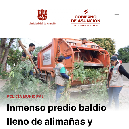
Saltar
al
contenido
POLICÍA MUNICIPAL
Inmenso predio baldío
lleno de alimañas y