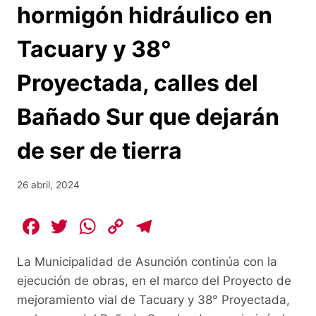
hormigón hidráulico en
Tacuary y 38°
Proyectada, calles del
Bañado Sur que dejarán
de ser de tierra
26 abril, 2024
F
T
W
C
T
a
w
h
o
el
La Municipalidad de Asunción continúa con la
c
itt
at
p
e
ejecución de obras, en el marco del Proyecto de
e
er
s
y
gr
mejoramiento vial de Tacuary y 38° Proyectada,