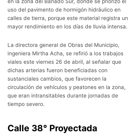
b
A
Li
a
en la zona del Bañado Sur, donde se priorizó el
o
p
n
m
uso del pavimento de hormigón hidráulico en
o
p
k
calles de tierra, porque este material registra un
mayor rendimiento en los días de lluvia intensa.
k
La directora general de Obras del Municipio,
ingeniera Mirtha Acha, se refirió a los trabajos
viales este viernes 26 de abril, al señalar que
dichas arterias fueron beneficiadas con
sustanciales cambios, que favorecen la
circulación de vehículos y peatones en la zona,
que eran intransitables durante jornadas de
tiempo severo.
Calle 38° Proyectada