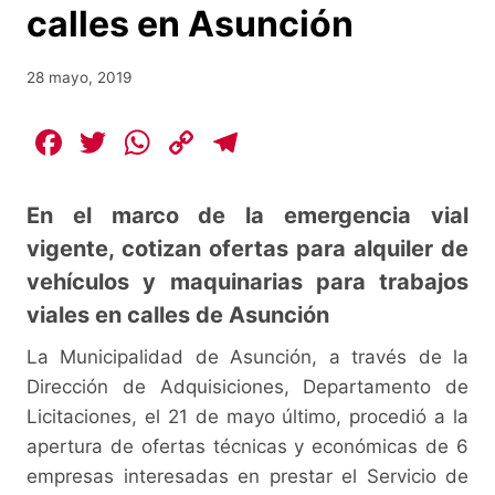
calles en Asunción
28 mayo, 2019
F
T
W
C
T
a
w
h
o
el
c
itt
at
p
e
En el marco de la emergencia vial
e
er
s
y
gr
vigente, cotizan ofertas para alquiler de
b
A
Li
a
vehículos y maquinarias para trabajos
o
p
n
m
viales en calles de Asunción
o
p
k
La Municipalidad de Asunción, a través de la
k
Dirección de Adquisiciones, Departamento de
Licitaciones, el 21 de mayo último, procedió a la
apertura de ofertas técnicas y económicas de 6
empresas interesadas en prestar el Servicio de