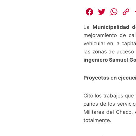
F
T
W
a
w
h
La
Municipalidad 
c
itt
at
mejoramiento de call
e
er
s
vehicular en la capit
b
A
L
las zonas de acceso a
o
p
ingeniero Samuel Go
o
p
k
k
Proyectos en ejecuc
Citó los trabajos que
caños de los servici
Militares del Chaco
totalmente.