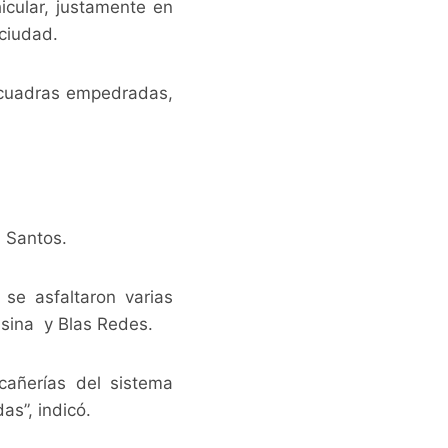
icular, justamente en
 ciudad.
2 cuadras empedradas,
l Santos.
 se asfaltaron varias
sina y Blas Redes.
añerías del sistema
as”, indicó.