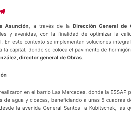
C
T
o
el
de Asunción
, a través de la
Dirección General de 
p
e
es y avenidas, con la finalidad de optimizar la cali
y
gr
al. En este contexto se implementan soluciones integra
i
a
 la capital, donde se coloca el pavimento de hormigón 
n
m
nzález, director general de Obras
.
ión
 realizaron en el barrio Las Mercedes, donde la ESSAP 
os de agua y cloacas, beneficiando a unas 5 cuadras de
, desde la avenida General Santos a Kubitschek, las 