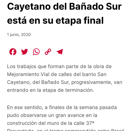
Cayetano del Bañado Sur
está en su etapa final
1 junio, 2020
F
T
W
C
T
a
w
h
o
el
Los trabajos que forman parte de la obra de
c
itt
at
p
e
Mejoramiento Vial de calles del barrio San
e
er
s
y
gr
Cayetano, del Bañado Sur, progresivamente, van
b
A
Li
a
entrando en la etapa de terminación.
o
p
n
m
o
p
k
En ese sentido, a finales de la semana pasada
k
pudo observarse un gran avance en la
construcción del muro de la calle 37º
Proyectada, en el tramo comprendido entre Brasil