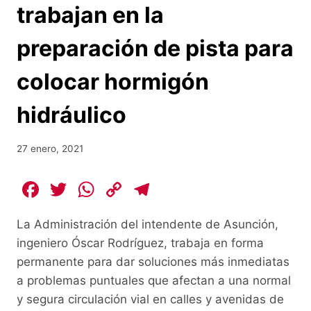
trabajan en la
preparación de pista para
colocar hormigón
hidráulico
27 enero, 2021
F
T
W
C
T
a
w
h
o
el
La Administración del intendente de Asunción,
c
itt
at
p
e
ingeniero Óscar Rodríguez, trabaja en forma
e
er
s
y
gr
permanente para dar soluciones más inmediatas
b
A
Li
a
a problemas puntuales que afectan a una normal
o
p
n
m
y segura circulación vial en calles y avenidas de