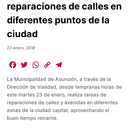
reparaciones de calles en
diferentes puntos de la
ciudad
23 enero, 2018
F
T
W
C
T
a
w
h
o
el
La Municipalidad de Asunción, a través de la
c
itt
at
p
e
Dirección de Vialidad, desde tempranas horas de
e
er
s
y
gr
este martes 23 de enero, realiza tareas de
b
A
Li
a
reparaciones de calles y avenidas en diferentes
o
p
n
m
zonas de la ciudad capital, aprovechando el
o
p
k
buen tiempo reinante.