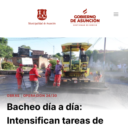
Saltar
al
contenido
OBRAS
|
OPERACIÓN 24/30
Bacheo día a día:
Intensifican tareas de