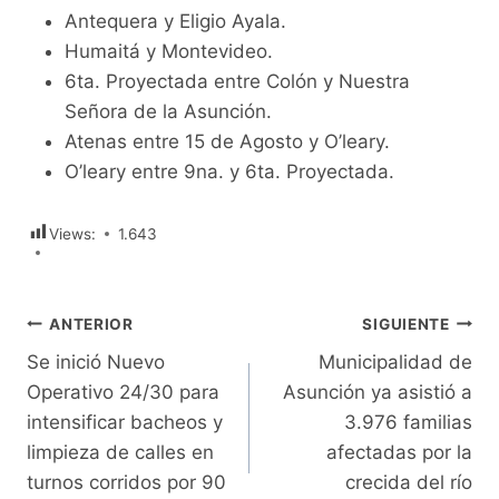
Antequera y Eligio Ayala.
Humaitá y Montevideo.
6ta. Proyectada entre Colón y Nuestra
Señora de la Asunción.
Atenas entre 15 de Agosto y O’leary.
O’leary entre 9na. y 6ta. Proyectada.
Views:
1.643
Navegación
ANTERIOR
SIGUIENTE
Se inició Nuevo
Municipalidad de
de
Operativo 24/30 para
Asunción ya asistió a
entradas
intensificar bacheos y
3.976 familias
limpieza de calles en
afectadas por la
turnos corridos por 90
crecida del río