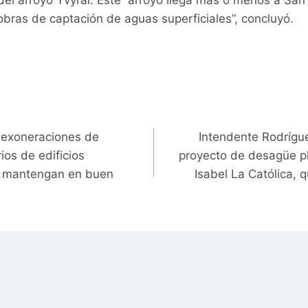
el arroyo Yvyraí. Este arroyo llega más o menos a San 
bras de captación de aguas superficiales”, concluyó.
 exoneraciones de
Intendente Rodrígue
ios de edificios
proyecto de desagüe pl
os mantengan en buen
Isabel La Católica, 