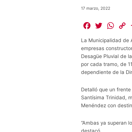
17 marzo, 2022
F
T
W
a
w
h
La Municipalidad de A
c
itt
at
empresas constructor
e
er
s
Desagüe Pluvial de la
b
A
L
por cada tramo, de 11
o
p
dependiente de la Di
o
p
k
k
Detalló que un frente
Santísima Trinidad, m
Menéndez con destino
“Ambas ya superan los 
destacó.