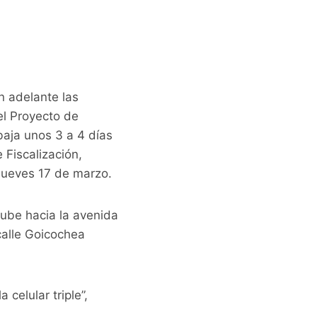
n adelante las
el Proyecto de
baja unos 3 a 4 días
 Fiscalización,
 jueves 17 de marzo.
sube hacia la avenida
calle Goicochea
celular triple”,