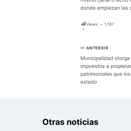
mismo canal o lecho d
donde empiezan las o
Views:
1.767
Navegación
ANTERIOR
Municipalidad otorga
de
impuestos a propietar
entradas
patrimoniales que l
estado
Otras noticias