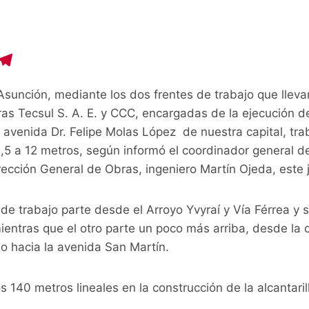
C
T
o
el
sunción, mediante los dos frentes de trabajo que lleva
p
e
as Tecsul S. A. E. y CCC, encargadas de la ejecución d
y
gr
 avenida Dr. Felipe Molas López de nuestra capital, tra
i
a
,5 a 12 metros, según informó el coordinador general de
n
m
rección General de Obras, ingeniero Martín Ojeda, este
 de trabajo parte desde el Arroyo Yvyraí y Vía Férrea y 
ientras que el otro parte un poco más arriba, desde la 
 hacia la avenida San Martín.
140 metros lineales en la construcción de la alcantarilla 