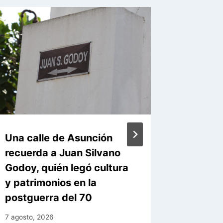
Una calle de Asunción
Policlí
recuerda a Juan Silvano
modern
Godoy, quién legó cultura
tecnoló
y patrimonios en la
atenció
postguerra del 70
ciudad
7 agosto, 2026
6 agosto, 