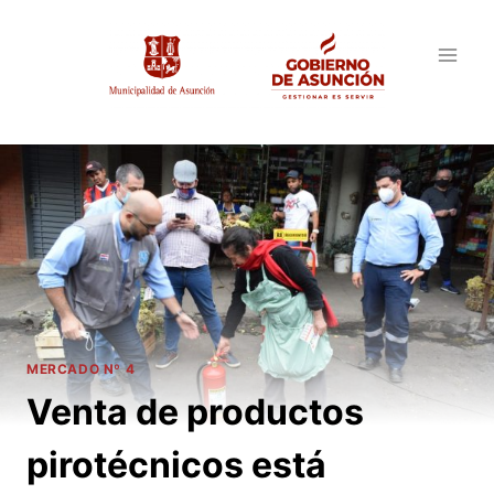
Saltar
al
contenido
MERCADO Nº 4
Venta de productos
pirotécnicos está