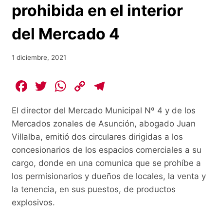
prohibida en el interior
del Mercado 4
1 diciembre, 2021
F
T
W
C
T
a
w
h
o
el
El director del Mercado Municipal Nº 4 y de los
c
itt
at
p
e
Mercados zonales de Asunción, abogado Juan
e
er
s
y
gr
Villalba, emitió dos circulares dirigidas a los
b
A
Li
a
concesionarios de los espacios comerciales a su
o
p
n
m
cargo, donde en una comunica que se prohíbe a
o
p
k
los permisionarios y dueños de locales, la venta y
la tenencia, en sus puestos, de productos
k
explosivos.