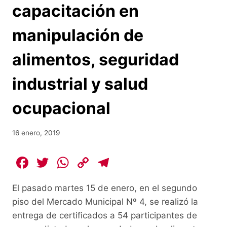
capacitación en
manipulación de
alimentos, seguridad
industrial y salud
ocupacional
16 enero, 2019
F
T
W
C
T
a
w
h
o
el
El pasado martes 15 de enero, en el segundo
c
itt
at
p
e
piso del Mercado Municipal Nº 4, se realizó la
e
er
s
y
gr
entrega de certificados a 54 participantes de