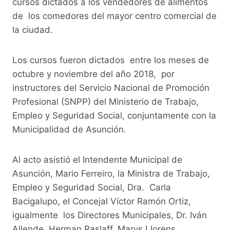
b
A
Li
a
cursos dictados a los vendedores de alimentos
o
p
n
m
de los comedores del mayor centro comercial de
o
p
k
la ciudad.
k
Los cursos fueron dictados entre los meses de
octubre y noviembre del año 2018, por
instructores del Servicio Nacional de Promoción
Profesional (SNPP) del Ministerio de Trabajo,
Empleo y Seguridad Social, conjuntamente con la
Municipalidad de Asunción.
Al acto asistió el Intendente Municipal de
Asunción, Mario Ferreiro, la Ministra de Trabajo,
Empleo y Seguridad Social, Dra. Carla
Bacigalupo, el Concejal Víctor Ramón Ortiz,
igualmente los Directores Municipales, Dr. Iván
Allende, Herman Raslaff, Marys Llorens,