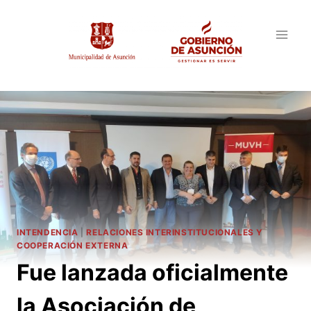
Saltar
al
contenido
INTENDENCIA
|
RELACIONES INTERINSTITUCIONALES Y
COOPERACIÓN EXTERNA
Fue lanzada oficialmente
la Asociación de