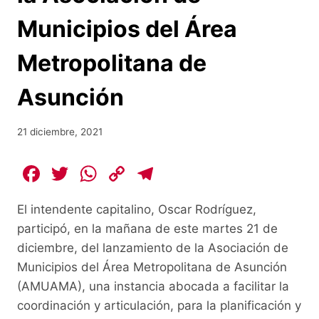
Municipios del Área
Metropolitana de
Asunción
21 diciembre, 2021
F
T
W
C
T
a
w
h
o
el
El intendente capitalino, Oscar Rodríguez,
c
itt
at
p
e
participó, en la mañana de este martes 21 de
e
er
s
y
gr
diciembre, del lanzamiento de la Asociación de
b
A
Li
a
Municipios del Área Metropolitana de Asunción
o
p
n
m
(AMUAMA), una instancia abocada a facilitar la
o
p
k
coordinación y articulación, para la planificación y