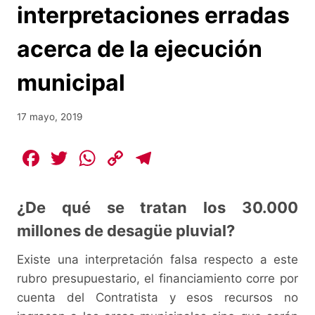
interpretaciones erradas
acerca de la ejecución
municipal
17 mayo, 2019
F
T
W
C
T
a
w
h
o
el
c
itt
at
p
e
¿De qué se tratan los 30.000
e
er
s
y
gr
millones de desagüe pluvial?
b
A
Li
a
Existe una interpretación falsa respecto a este
o
p
n
m
rubro presupuestario, el financiamiento corre por
o
p
k
cuenta del Contratista y esos recursos no