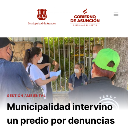
Saltar
al
contenido
GESTIÓN AMBIENTAL
Municipalidad intervino
un predio por denuncias