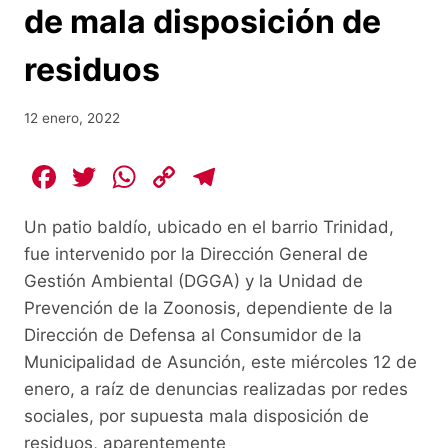
de mala disposición de
residuos
12 enero, 2022
F
T
W
C
T
a
w
h
o
el
Un patio baldío, ubicado en el barrio Trinidad,
c
itt
at
p
e
fue intervenido por la Dirección General de
e
er
s
y
gr
Gestión Ambiental (DGGA) y la Unidad de
b
A
Li
a
Prevención de la Zoonosis, dependiente de la
o
p
n
m
Dirección de Defensa al Consumidor de la
o
p
k
Municipalidad de Asunción, este miércoles 12 de
enero, a raíz de denuncias realizadas por redes
k
sociales, por supuesta mala disposición de
residuos, aparentemente