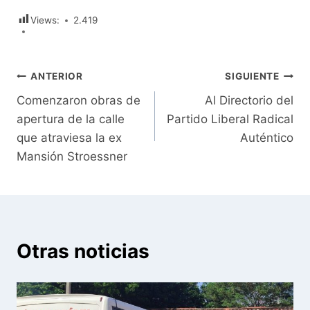
Views:
2.419
Navegación
ANTERIOR
SIGUIENTE
Comenzaron obras de
Al Directorio del
de
apertura de la calle
Partido Liberal Radical
entradas
que atraviesa la ex
Auténtico
Mansión Stroessner
Otras noticias