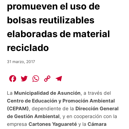
promueven el uso de
bolsas reutilizables
elaboradas de material
reciclado
31 marzo, 2017
F
T
W
C
T
a
w
h
o
el
La
Municipalidad de Asunción
, a través del
c
itt
at
p
e
Centro de Educación y Promoción Ambiental
e
er
s
y
gr
(CEPAM)
, dependiente de la
Dirección General
b
A
Li
a
de Gestión Ambiental
, y en cooperación con la
o
p
n
m
empresa
Cartones Yaguareté
y la
Cámara