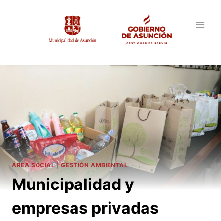
Saltar
al
contenido
ÁREA SOCIAL
|
GESTIÓN AMBIENTAL
Municipalidad y
empresas privadas