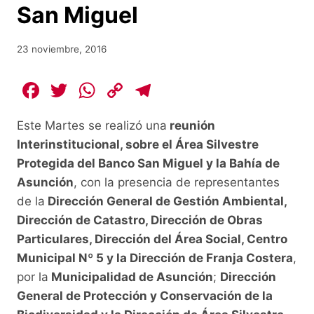
San Miguel
23 noviembre, 2016
F
T
W
C
T
a
w
h
o
el
Este Martes se realizó una
reunión
c
itt
at
p
e
Interinstitucional, sobre el Área Silvestre
e
er
s
y
gr
Protegida del Banco San Miguel y la Bahía de
b
A
Li
a
Asunción
, con la presencia de representantes
o
p
n
m
de la
Dirección General de Gestión Ambiental,
o
p
k
Dirección de Catastro, Dirección de Obras
Particulares, Dirección del Área Social, Centro
k
Municipal Nº 5 y la Dirección de Franja Costera
,
por la
Municipalidad de Asunción
;
Dirección
General de Protección y Conservación de la