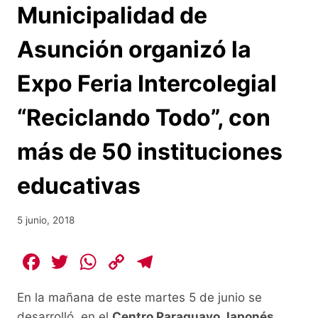
Municipalidad de
Asunción organizó la
Expo Feria Intercolegial
“Reciclando Todo”, con
más de 50 instituciones
educativas
5 junio, 2018
F
T
W
C
T
a
w
h
o
el
En la mañana de este martes 5 de junio se
c
itt
at
p
e
desarrolló, en el
Centro Paraguayo Japonés