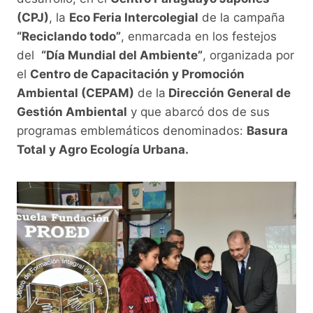
e
er
s
y
gr
(CPJ)
, la
Eco Feria Intercolegial
de la campaña
b
A
Li
a
“Reciclando todo”
, enmarcada en los festejos
o
p
n
m
del
“Día Mundial del Ambiente”
, organizada por
o
p
k
el
Centro de Capacitación y Promoción
Ambiental (CEPAM)
de la
Dirección General de
k
Gestión Ambiental
y que abarcó dos de sus
programas emblemáticos denominados:
Basura
Total y Agro Ecología Urbana.