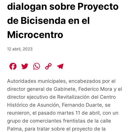
dialogan sobre Proyecto
de Bicisenda en el
Microcentro
12 abril, 2023
F
T
W
C
T
a
w
h
o
el
Autoridades municipales, encabezados por el
c
itt
at
p
e
director general de Gabinete, Federico Mora y el
e
er
s
y
gr
director ejecutivo de Revitalización del Centro
b
A
Li
a
Histórico de Asunción, Fernando Duarte, se
o
p
n
m
reunieron, el pasado martes 11 de abril, con un
o
p
k
grupo de comerciantes frentistas de la calle
Palma, para tratar sobre el proyecto de la