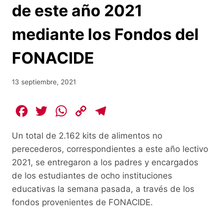
de este año 2021
mediante los Fondos del
FONACIDE
13 septiembre, 2021
F
T
W
C
T
a
w
h
o
el
Un total de 2.162 kits de alimentos no
c
itt
at
p
e
perecederos, correspondientes a este año lectivo
e
er
s
y
gr
2021, se entregaron a los padres y encargados
b
A
Li
a
de los estudiantes de ocho instituciones
o
p
n
m
educativas la semana pasada, a través de los
o
p
k
fondos provenientes de FONACIDE.