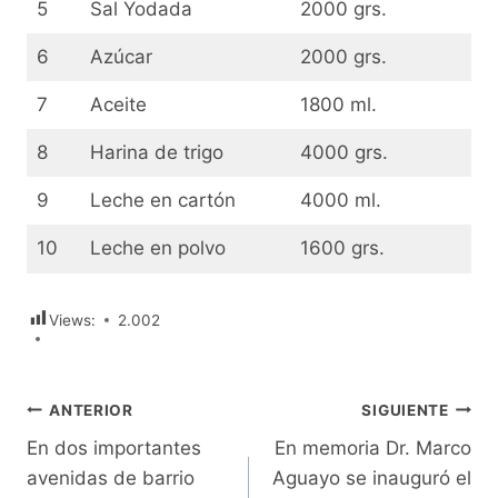
5
Sal Yodada
2000 grs.
6
Azúcar
2000 grs.
7
Aceite
1800 ml.
8
Harina de trigo
4000 grs.
9
Leche en cartón
4000 ml.
10
Leche en polvo
1600 grs.
Views:
2.002
Navegación
ANTERIOR
SIGUIENTE
En dos importantes
En memoria Dr. Marco
de
avenidas de barrio
Aguayo se inauguró el