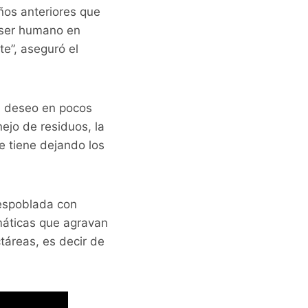
años anteriores que
l ser humano en
e”, aseguró el
el deseo en pocos
ejo de residuos, la
e tiene dejando los
espoblada con
imáticas que agravan
táreas, es decir de
s.