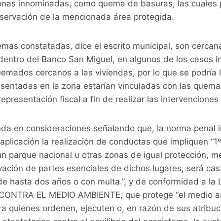
onas innominadas, como quema de basuras, las cuales 
nservación de la mencionada área protegida.
emas constatadas, dice el escrito municipal, son cerc
dentro del Banco San Miguel, en algunos de los casos i
emados cercanos a las viviendas, por lo que se podría l
entadas en la zona estarían vinculadas con las quemas,
representación fiscal a fin de realizar las intervencione
da en consideraciones señalando que, la norma penal i
 aplicación la realización de conductas que impliquen “1
un parque nacional u otras zonas de igual protección, m
vación de partes esenciales de dichos lugares, será ca
 de hasta dos años o con multa.”, y de conformidad a la
NTRA EL MEDIO AMBIENTE, que protege “el medio amb
a quienes ordenen, ejecuten o, en razón de sus atribuc