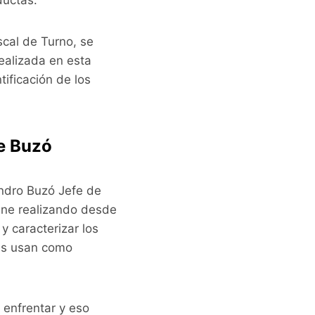
ductas.
scal de Turno, se
alizada en esta
tificación de los
e Buzó
andro Buzó Jefe de
iene realizando desde
y caracterizar los
nes usan como
 enfrentar y eso