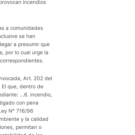
provocan incendios
anas a comunidades
nclusive se han
legar a presumir que
 por lo cual urge la
s correspondientes.
nvocada, Art. 202 del
º El que, dentro de
ediante: …6. incendio,
stigado con pena
 Ley N° 716/96
iente y la calidad
iones, permitan o