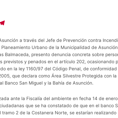
C
T
o
el
p
e
sunción a través del Jefe de Prevención contra Incendi
y
gr
 Planeamiento Urbano de la Municipalidad de Asunción,
i
a
as Balmaceda, presento denuncia concreta sobre perso
 previstos y penados en el artículo 202, ocasionando pe
n
m
do en la ley 1160/97 del Código Penal, de conformidad 
/2005, que declara como Área Silvestre Protegida con l
 al Banco San Miguel y la Bahía de Asunción.
zada ante la Fiscalía del ambiente en fecha 14 de ener
 ciudadanas que se ha constatado de que en el banco S
 tramo 2 de la Costanera Norte, se estarían realizando