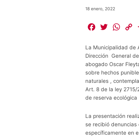
18 enero, 2022
F
T
W
a
w
h
c
itt
at
La Municipalidad de A
e
er
s
Dirección General de
b
A
L
abogado Oscar Fleyt
sobre hechos punibles
o
p
naturales , contempla
o
p
k
Art. 8 de la ley 2715
k
de reserva ecológica
La presentación reali
se recibió denuncias
específicamente en el