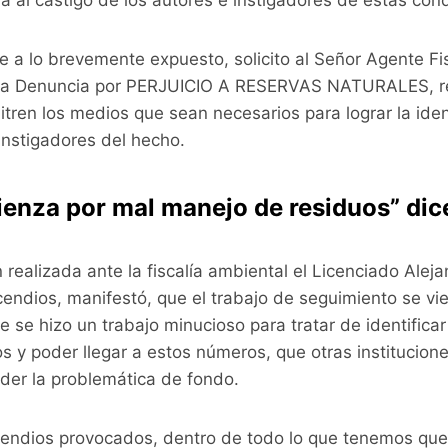
a al castigo de los autores e instigadores de estas con
se a lo brevemente expuesto, solicito al Señor Agente Fi
 la Denuncia por PERJUICIO A RESERVAS NATURALES, re
itren los medios que sean necesarios para lograr la iden
instigadores del hecho.
ienza por mal manejo de residuos” dic
 realizada ante la fiscalía ambiental el Licenciado Alej
cendios, manifestó, que el trabajo de seguimiento se v
 se hizo un trabajo minucioso para tratar de identificar 
s y poder llegar a estos números, que otras institucio
nder la problemática de fondo.
cendios provocados, dentro de todo lo que tenemos que