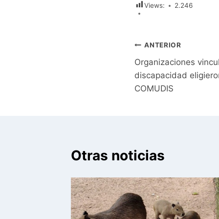
Views:
2.246
Navegación
ANTERIOR
Organizaciones vincu
de
discapacidad eligiero
entradas
COMUDIS
Otras noticias