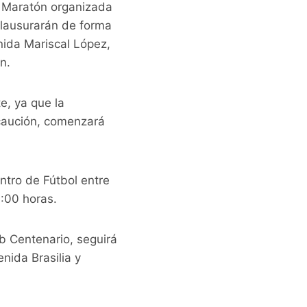
a Maratón organizada
clausurarán de forma
nida Mariscal López,
n.
e, ya que la
ecaución, comenzará
ntro de Fútbol entre
0:00 horas.
b Centenario, seguirá
nida Brasilia y