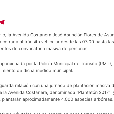
C
T
o
el
nio, la Avenida Costanera José Asunción Flores de Asun
p
e
á cerrada al tránsito vehicular desde las 07:00 hasta las
y
gr
ventos de convocatoria masiva de personas.
i
a
n
m
oporcionada por la Policía Municipal de Tránsito (PMT),
limiento de dicha medida municipal.
 guarda relación con una jornada de plantación masiva 
de la Avenida Costanera, denominada “Plantatón 2017” 
s plantarán aproximadamente 4.000 especies arbóreas.