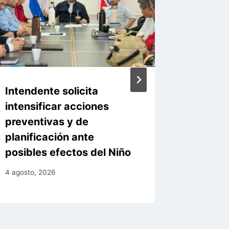
Intendente solicita
Asunció
intensificar acciones
infraes
preventivas y de
capaci
planificación ante
ante El
posibles efectos del Niño
4 agosto, 
4 agosto, 2026