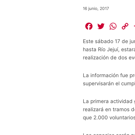
16 junio, 2017
F
T
W
a
w
h
Este sábado 17 de ju
c
itt
at
hasta Río Jejuí, estar
e
er
s
realización de dos e
b
A
L
o
p
La información fue pr
o
p
k
supervisarán el cump
k
La primera actividad
realizará en tramos 
que 2.000 voluntario