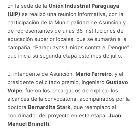
a
w
h
o
el
En la sede de la
Unión Industrial Paraguaya
c
itt
at
p
e
(UIP)
se realizó una reunión informativa, con la
e
er
s
y
gr
participación de la Municipalidad de Asunción y
b
A
Li
a
de representantes de unas 36 instituciones de
o
p
n
m
educación superior locales, que se sumarán a la
o
p
k
campaña “Paraguayos Unidos contra el Dengue”,
que inicia su segunda etapa este mes de julio.
k
El intendente de Asunción,
Mario Ferreiro
, y el
presidente del citado gremio, ingeniero
Gustavo
Volpe
, fueron los encargados de explicar los
alcances de la convocatoria, acompañados por la
doctora
Bernardita Stark
, que reemplazó al
coordinador del proyecto en esta etapa,
Juan
Manuel Brunetti
.