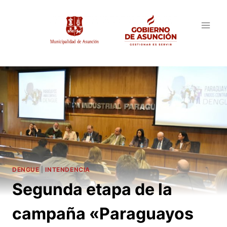
Saltar
al
contenido
DENGUE
|
INTENDENCIA
Segunda etapa de la
campaña «Paraguayos