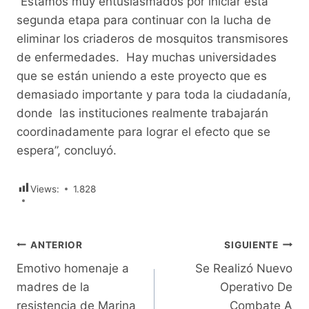
“Estamos muy entusiasmados por iniciar esta
segunda etapa para continuar con la lucha de
eliminar los criaderos de mosquitos transmisores
de enfermedades. Hay muchas universidades
que se están uniendo a este proyecto que es
demasiado importante y para toda la ciudadanía,
donde las instituciones realmente trabajarán
coordinadamente para lograr el efecto que se
espera”, concluyó.
Views:
1.828
Navegación
ANTERIOR
SIGUIENTE
Emotivo homenaje a
Se Realizó Nuevo
de
madres de la
Operativo De
entradas
resistencia de Marina
Combate A