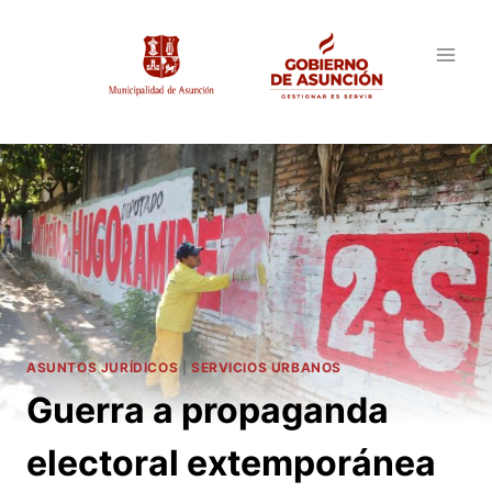
Saltar
al
contenido
ASUNTOS JURÍDICOS
|
SERVICIOS URBANOS
Guerra a propaganda
electoral extemporánea