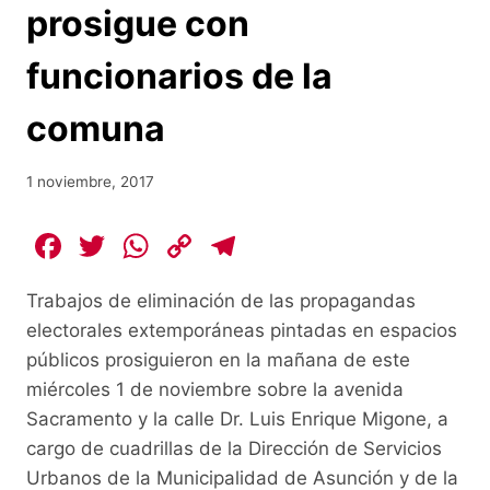
prosigue con
funcionarios de la
comuna
1 noviembre, 2017
F
T
W
C
T
a
w
h
o
el
Trabajos de eliminación de las propagandas
c
itt
at
p
e
electorales extemporáneas pintadas en espacios
e
er
s
y
gr
públicos prosiguieron en la mañana de este
b
A
Li
a
miércoles 1 de noviembre sobre la avenida
o
p
n
m
Sacramento y la calle Dr. Luis Enrique Migone, a
o
p
k
cargo de cuadrillas de la Dirección de Servicios
Urbanos de la Municipalidad de Asunción y de la