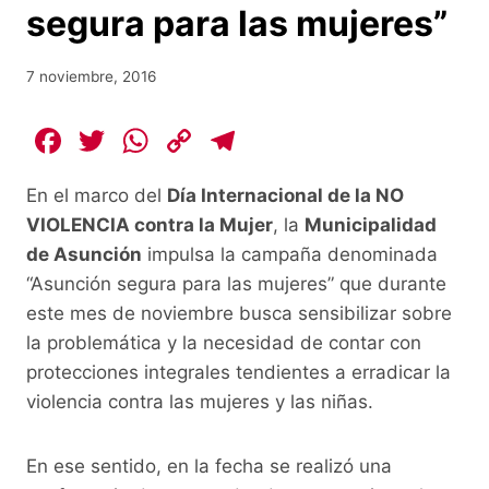
segura para las mujeres”
7 noviembre, 2016
F
T
W
C
T
a
w
h
o
el
En el marco del
Día Internacional de la NO
c
itt
at
p
e
VIOLENCIA contra la Mujer
, la
Municipalidad
e
er
s
y
gr
de Asunción
impulsa la campaña denominada
b
A
Li
a
“Asunción segura para las mujeres” que durante
o
p
n
m
este mes de noviembre busca sensibilizar sobre
o
p
k
la problemática y la necesidad de contar con
protecciones integrales tendientes a erradicar la
k
violencia contra las mujeres y las niñas.
En ese sentido, en la fecha se realizó una