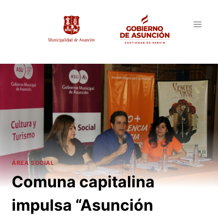
Saltar
al
contenido
ÁREA SOCIAL
Comuna capitalina
impulsa “Asunción