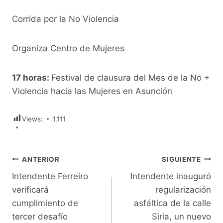
Corrida por la No Violencia
Organiza Centro de Mujeres
17 horas:
Festival de clausura del Mes de la No +
Violencia hacia las Mujeres en Asunción
Views:
1.111
Navegación
ANTERIOR
SIGUIENTE
Intendente Ferreiro
Intendente inauguró
de
verificará
regularización
entradas
cumplimiento de
asfáltica de la calle
tercer desafío
Siria, un nuevo