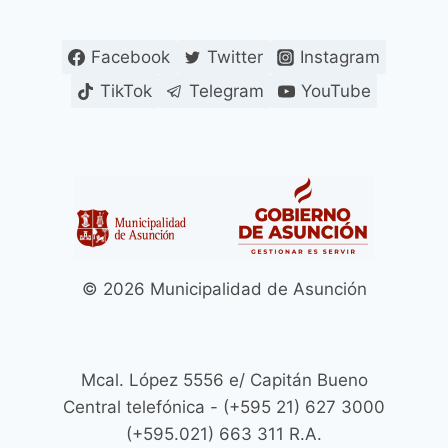
DE
ASUNCIÓN
Facebook
Twitter
Instagram
RECIBEN
CUIDADOS
TikTok
Telegram
YouTube
ESPECIALES
DURANTE
EL
INVIERNO
Y
SON
SÍMBOLO
DE
LA
© 2026 Municipalidad de Asunción
FAUNA
SILVESTRE
PARAGUAYA
Mcal. López 5556 e/ Capitán Bueno
Central telefónica - (+595 21) 627 3000
(+595.021) 663 311 R.A.