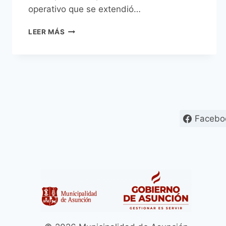
operativo que se extendió…
ASUNCIÓN
LEER MÁS
AMANECIÓ
LIMPIA
TRAS
LA
FINAL
DE
LA
CONMEBOL
Facebo
SUDAMERICANA
GRACIAS
AL
GRAN
DESPLIEGUE
OPERATIVO
MUNICIPAL