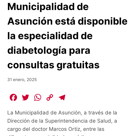
Municipalidad de
Asunción está disponible
la especialidad de
diabetología para
consultas gratuitas
31 enero, 2025
F
T
W
C
T
a
w
h
o
el
La Municipalidad de Asunción, a través de la
c
itt
at
p
e
Dirección de la Superintendencia de Salud, a
e
er
s
y
gr
cargo del doctor Marcos Ortiz, entre las