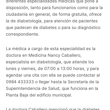
b
A
Li
a
diferentes especialidades médicas que pone a
o
p
n
m
disposición, tanto para funcionarios como para la
o
p
k
ciudadanía en general, de forma gratuita, ofrece
la de diabetología, para atención de pacientes
k
que padecen de diabetes o para su diagnóstico
correspondiente.
La médica a cargo de esta especialidad es la
doctora en Medicina Nancy Caballero,
especialista en diabetología, que atiende los
lunes y viernes, de 07:00 a 13:00 horas, y para
agendar una cita con ella se puede contactar al
0984 433333 o llegar hasta la Secretaría de la
Superintendencia de Salud, que funciona en la
Planta Baja del edificio municipal.
La doctora Caballero mencionó que la diabetes