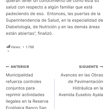
quieran tener un conocimiento de cómo está su
salud con respecto a algún familiar que está
padeciendo de eso. Entonces, las puertas de la
Superintendencia de Salud, en la especialidad de
Diabetología, de Nutrición y en las demás áreas
están abiertas”, finalizó.
Views:
1.788
Navegación
ANTERIOR
SIGUIENTE
Municipalidad
Avances en las Obras
de
refuerza controles
de Pavimentación
entradas
conjuntos para
Hidráulica en la
reprimir actividades
Avenida Eusebio Ayala
ilegales en la Reserva
Ecológica Banco San