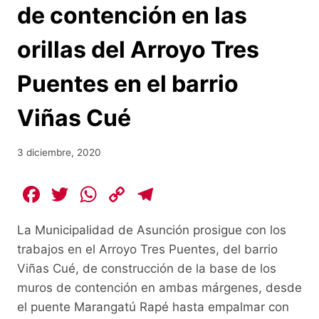
de contención en las
orillas del Arroyo Tres
Puentes en el barrio
Viñas Cué
3 diciembre, 2020
F
T
W
C
T
a
w
h
o
el
La Municipalidad de Asunción prosigue con los
c
itt
at
p
e
trabajos en el Arroyo Tres Puentes, del barrio
e
er
s
y
gr
Viñas Cué, de construcción de la base de los
b
A
Li
a
muros de contención en ambas márgenes, desde
o
p
n
m
el puente Marangatú Rapé hasta empalmar con