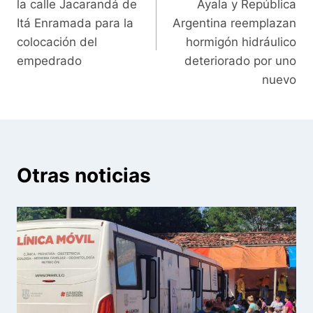
entradas
la calle Jacarandá de
Ayala y República
Itá Enramada para la
Argentina reemplazan
colocación del
hormigón hidráulico
empedrado
deteriorado por uno
nuevo
Otras noticias