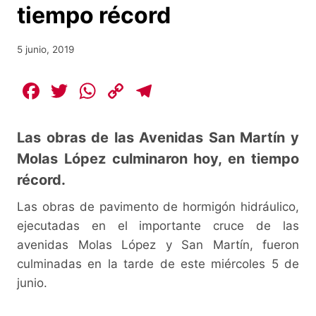
tiempo récord
5 junio, 2019
F
T
W
C
T
a
w
h
o
el
c
itt
at
p
e
Las obras de las Avenidas San Martín y
e
er
s
y
gr
Molas López culminaron hoy, en tiempo
b
A
Li
a
récord.
o
p
n
m
Las obras de pavimento de hormigón hidráulico,
o
p
k
ejecutadas en el importante cruce de las
k
avenidas Molas López y San Martín, fueron
culminadas en la tarde de este miércoles 5 de
junio.