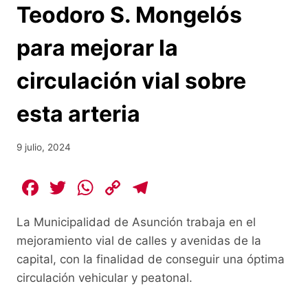
Teodoro S. Mongelós
para mejorar la
circulación vial sobre
esta arteria
9 julio, 2024
F
T
W
C
T
a
w
h
o
el
La Municipalidad de Asunción trabaja en el
c
itt
at
p
e
mejoramiento vial de calles y avenidas de la
e
er
s
y
gr
capital, con la finalidad de conseguir una óptima
b
A
Li
a
circulación vehicular y peatonal.
o
p
n
m