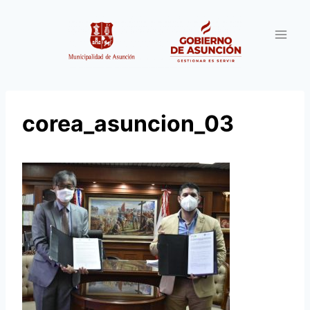
Saltar
al
contenido
corea_asuncion_03