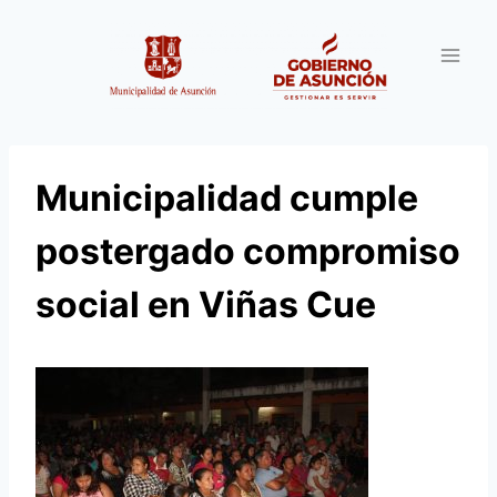
Saltar
al
contenido
Municipalidad cumple
postergado compromiso
social en Viñas Cue