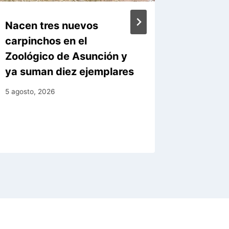
Nacen tres nuevos
Municip
carpinchos en el
obra d
Zoológico de Asunción y
Genera
ya suman diez ejemplares
5 agosto, 
5 agosto, 2026