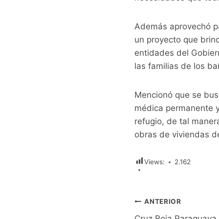
Además aprovechó par
un proyecto que brind
entidades del Gobiern
las familias de los b
Mencionó que se busc
médica permanente y 
refugio, de tal maner
obras de viviendas de
Views:
2.162
Navegación
ANTERIOR
Cruz Roja Paraguaya –