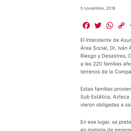
5 noviembre, 2018
F
T
W
a
w
h
El Intendente de Asun
c
itt
at
Área Social, Dr. Iván
e
er
s
Riesgo y Desastres, 
b
A
L
a las 220 familias af
o
p
terrenos de la Comp
o
p
k
k
Estas familias provi
Sub Estática, Azteca 
vieron obligadas a sa
En ese lugar, se pre
en materia de emerge