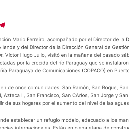
C
T
o
el
ción Mario Ferreiro, acompañado por el Director de la D
p
e
 Allende y del Director de la Dirección General de Gesti
y
gr
Dr. Víctor Hugo Julio, visitó en la mañana del pasado 
i
a
ectadas por la crecida del río Paraguay que se instalaro
n
m
añía Paraguaya de Comunicaciones (COPACO) en Puerto
enen de once comunidades: San Ramón, San Roque, San
I, Azteca II, San Francisco, San CArlos, San Jorge y Sa
lir de sus hogares por el aumento del nivel de las aguas
tende establecer un refugio modelo, adecuado a los m
ncias internacionales. Están en plena etapa de constr