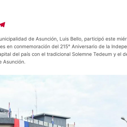
C
T
o
el
unicipalidad de Asunción, Luis Bello, participó este mi
p
e
ales en conmemoración del 215° Aniversario de la Indep
y
gr
pital del país con el tradicional Solemne Tedeum y el desf
i
a
e Asunción.
n
m