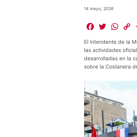
14 mayo, 2026
F
T
W
a
w
h
El intendente de la M
c
itt
at
las actividades ofici
e
er
s
desarrolladas en la ca
b
A
L
sobre la Costanera d
o
p
o
p
k
k