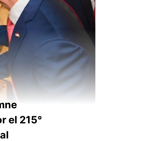
emne
r el 215°
al