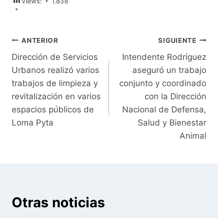
Views:
1.838
Navegación
ANTERIOR
SIGUIENTE
Dirección de Servicios
Intendente Rodríguez
de
Urbanos realizó varios
aseguró un trabajo
entradas
trabajos de limpieza y
conjunto y coordinado
revitalización en varios
con la Dirección
espacios públicos de
Nacional de Defensa,
Loma Pyta
Salud y Bienestar
Animal
Otras noticias