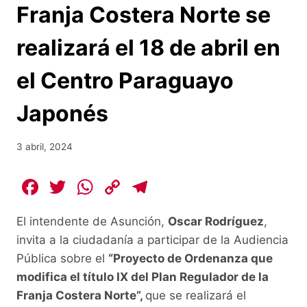
Franja Costera Norte se
realizará el 18 de abril en
el Centro Paraguayo
Japonés
3 abril, 2024
F
T
W
C
T
a
w
h
o
el
El intendente de Asunción,
Oscar Rodríguez
,
c
itt
at
p
e
invita a la ciudadanía a participar de la Audiencia
e
er
s
y
gr
Pública sobre el
“Proyecto de Ordenanza que
b
A
Li
a
modifica el título IX del Plan Regulador de la
o
p
n
m
Franja Costera Norte”,
que se realizará el