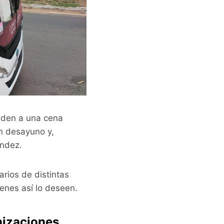
ceden a una cena
en desayuno y,
ández.
rios de distintas
enes así lo deseen.
nizaciones