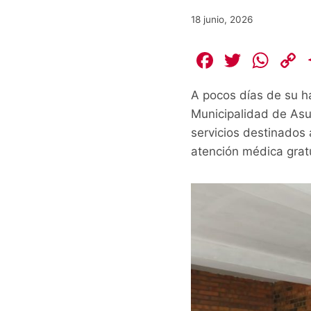
18 junio, 2026
F
T
W
a
w
h
A pocos días de su ha
c
itt
at
Municipalidad de Asu
e
er
s
servicios destinados 
b
A
L
atención médica gratu
o
p
o
p
k
k