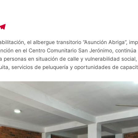
C
T
o
el
bilitación, el albergue transitorio “Asunción Abriga”, im
p
e
nción en el Centro Comunitario San Jerónimo, continúa 
y
gr
a personas en situación de calle y vulnerabilidad social
i
a
ita, servicios de peluquería y oportunidades de capacit
n
m