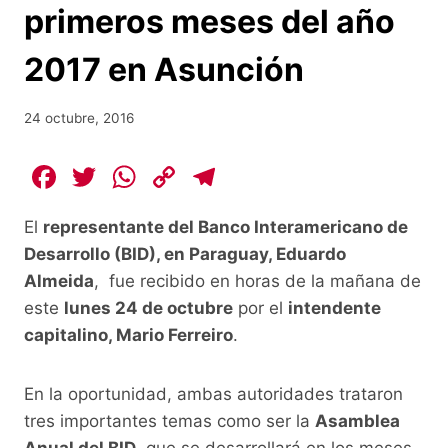
primeros meses del año
2017 en Asunción
24 octubre, 2016
F
T
W
C
T
a
w
h
o
el
El
representante del Banco Interamericano de
c
itt
at
p
e
Desarrollo (BID), en Paraguay, Eduardo
e
er
s
y
gr
Almeida
, fue recibido en horas de la mañana de
b
A
Li
a
este
lunes 24 de octubre
por el
intendente
o
p
n
m
capitalino, Mario Ferreiro
.
o
p
k
k
En la oportunidad, ambas autoridades trataron
tres importantes temas como ser la
Asamblea
Anual del BID
, que se desarrollará en los meses