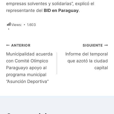
empresas solventes y solidarias”, explicó el
representante del
BID en Paraguay
.
Views:
1.603
Navegación
ANTERIOR
SIGUIENTE
Municipalidad acuerda
Informe del temporal
de
con Comité Olímpico
que azotó la ciudad
entradas
Paraguayo apoyo al
capital
programa municipal
“Asunción Deportiva”