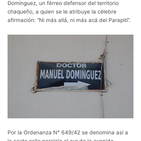
o
p
k
Domínguez, un férreo defensor del territorio
chaqueño, a quien se le atribuye la célebre
k
afirmación: “Ni más allá, ni más acá del Parapití”.
Por la Ordenanza N° 649/42 se denomina así a