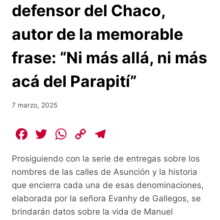
defensor del Chaco,
autor de la memorable
frase: “Ni más allá, ni más
acá del Parapití”
7 marzo, 2025
F
T
W
C
T
a
w
h
o
el
Prosiguiendo con la serie de entregas sobre los
c
itt
at
p
e
nombres de las calles de Asunción y la historia
e
er
s
y
gr
que encierra cada una de esas denominaciones,
b
A
Li
a
elaborada por la señora Evanhy de Gallegos, se
o
p
n
m
brindarán datos sobre la vida de Manuel