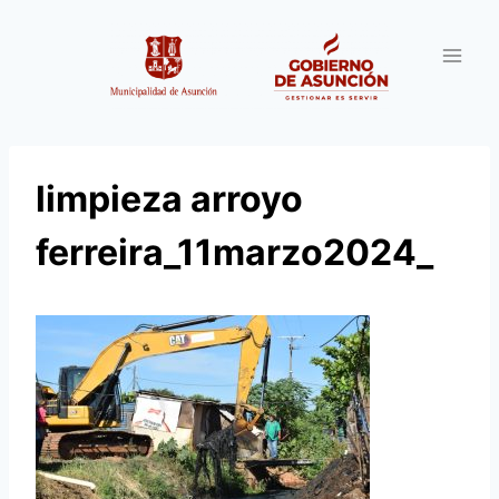
Saltar
al
contenido
limpieza arroyo
ferreira_11marzo2024_