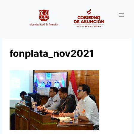
Saltar
al
contenido
fonplata_nov2021