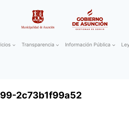
icios
Transparencia
Información Pública
Le
299-2c73b1f99a52