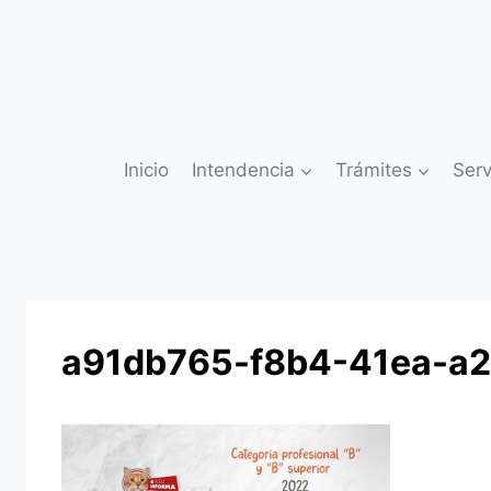
Saltar
al
contenido
Inicio
Intendencia
Trámites
Serv
a91db765-f8b4-41ea-a