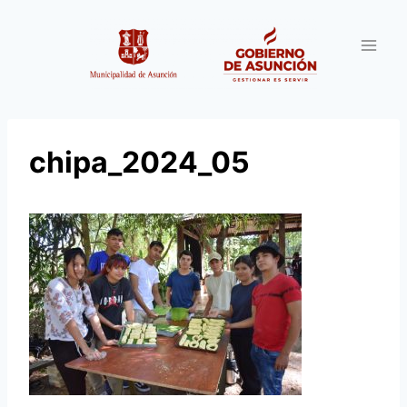
Saltar
al
contenido
chipa_2024_05