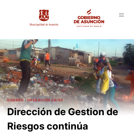
Saltar
al
contenido
DGGRRD
|
OPERACIÓN 24/30
Dirección de Gestion de
Riesgos continúa