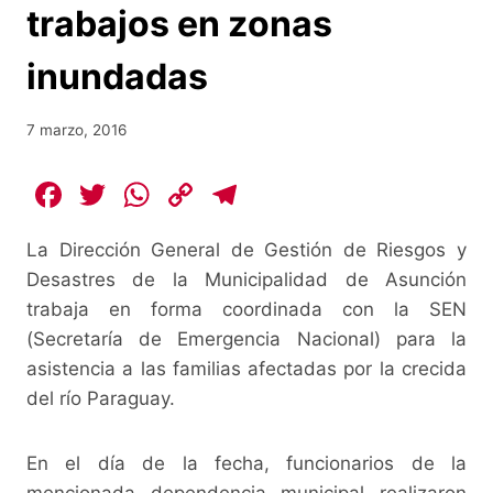
trabajos en zonas
inundadas
7 marzo, 2016
F
T
W
C
T
a
w
h
o
el
La Dirección General de Gestión de Riesgos y
c
itt
at
p
e
Desastres de la Municipalidad de Asunción
e
er
s
y
gr
trabaja en forma coordinada con la SEN
b
A
Li
a
(Secretaría de Emergencia Nacional) para la
o
p
n
m
asistencia a las familias afectadas por la crecida
o
p
k
del río Paraguay.
k
En el día de la fecha, funcionarios de la
mencionada dependencia municipal realizaron