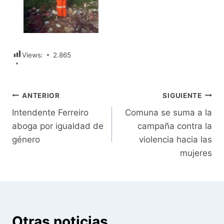
Views:
2.865
Navegación
ANTERIOR
SIGUIENTE
Intendente Ferreiro
Comuna se suma a la
de
aboga por igualdad de
campaña contra la
entradas
género
violencia hacia las
mujeres
Otras noticias