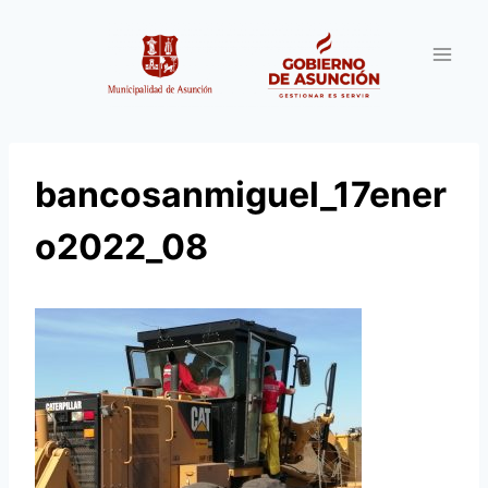
Saltar
al
contenido
bancosanmiguel_17ener
o2022_08