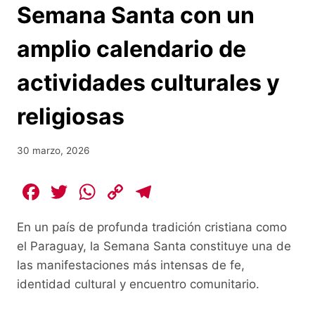
Semana Santa con un
amplio calendario de
actividades culturales y
religiosas
30 marzo, 2026
F
T
W
C
T
a
w
h
o
el
En un país de profunda tradición cristiana como
c
itt
at
p
e
el Paraguay, la Semana Santa constituye una de
e
er
s
y
gr
las manifestaciones más intensas de fe,
b
A
Li
a
identidad cultural y encuentro comunitario.
o
p
n
m