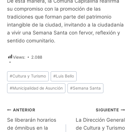
De esta manera, la Comuna Capitalina reafirma
su compromiso con la promoción de las
tradiciones que forman parte del patrimonio
intangible de la ciudad, invitando a la ciudadanía
a vivir una Semana Santa con fervor, reflexión y
sentido comunitario.
Views:
2.088
Etiquetas
#
Cultura y Turismo
#
Luis Bello
de
#
Municipalidad de Asunción
#
Semana Santa
la
entrada:
Navegación
ANTERIOR
SIGUIENTE
Se liberarán horarios
La Dirección General
de
de ómnibus en la
de Cultura y Turismo