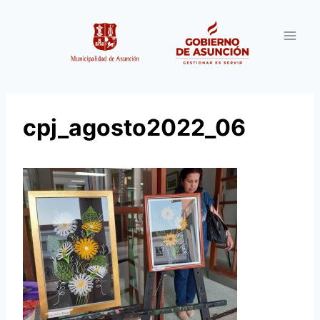
Saltar
al
contenido
cpj_agosto2022_06