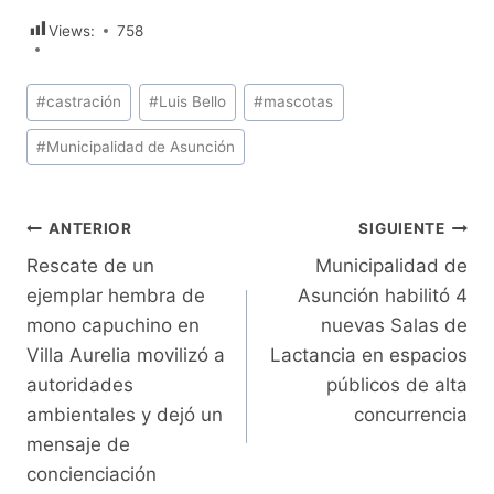
Views:
758
Etiquetas
#
castración
#
Luis Bello
#
mascotas
de
#
Municipalidad de Asunción
la
entrada:
Navegación
ANTERIOR
SIGUIENTE
Rescate de un
Municipalidad de
de
ejemplar hembra de
Asunción habilitó 4
entradas
mono capuchino en
nuevas Salas de
Villa Aurelia movilizó a
Lactancia en espacios
autoridades
públicos de alta
ambientales y dejó un
concurrencia
mensaje de
concienciación