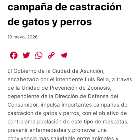
campaña de castración
de gatos y perros
13 mayo, 2026
F
T
W
C
T
a
w
h
o
el
El Gobierno de la Ciudad de Asunción,
c
itt
at
p
e
encabezado por el intendente Luis Bello, a través
e
er
s
y
gr
de la Unidad de Prevención de Zoonosis,
b
A
Li
a
dependiente de la Dirección de Defensa del
o
p
n
m
Consumidor, impulsa importantes campañas de
o
p
k
castración de gatos y perros, con el objetivo de
controlar la población de este tipo de mascotas,
k
prevenir enfermedades y promover una
convivencia más saludable entre animales y