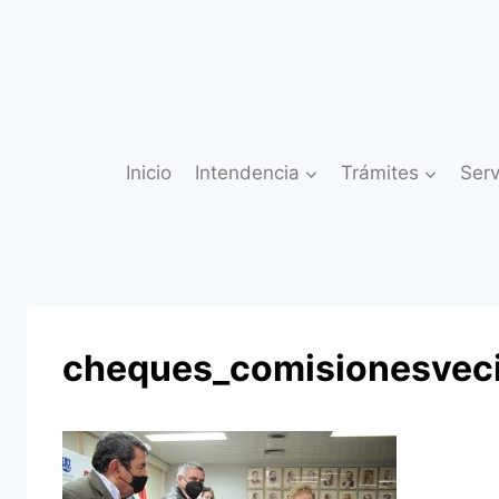
Saltar
al
contenido
Inicio
Intendencia
Trámites
Serv
cheques_comisionesvec