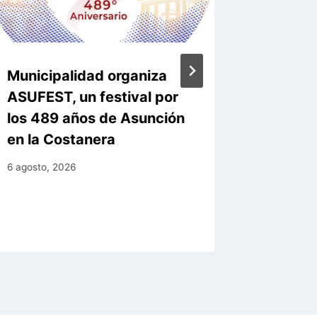
Municipalidad organiza
Nacen 
ASUFEST, un festival por
carpinc
los 489 años de Asunción
Zoológi
en la Costanera
ya sum
6 agosto, 2026
5 agosto, 