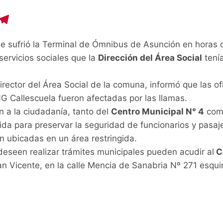
C
T
o
el
ue sufrió la Terminal de Ómnibus de Asunción en horas 
p
e
ervicios sociales que la
Dirección del Área Social
tenía
y
gr
i
a
Director del Área Social de la comuna, informó que las of
n
m
G Callescuela fueron afectadas por las llamas.
n a la ciudadanía, tanto del
Centro Municipal N° 4
com
ida para preservar la seguridad de funcionarios y pasaje
n ubicadas en un área restringida.
eseen realizar trámites municipales pueden acudir al
C
an Vicente, en la calle Mencia de Sanabria Nº 271 esqui