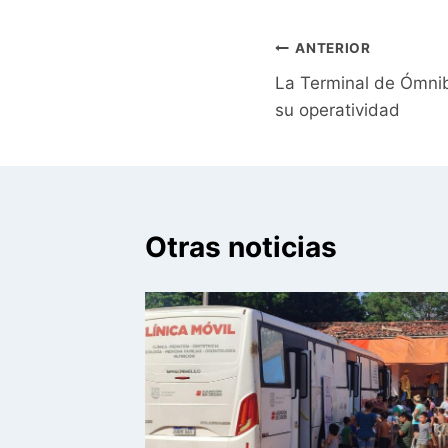
Navegación
ANTERIOR
La Terminal de Ómni
de
su operatividad
entradas
Otras noticias