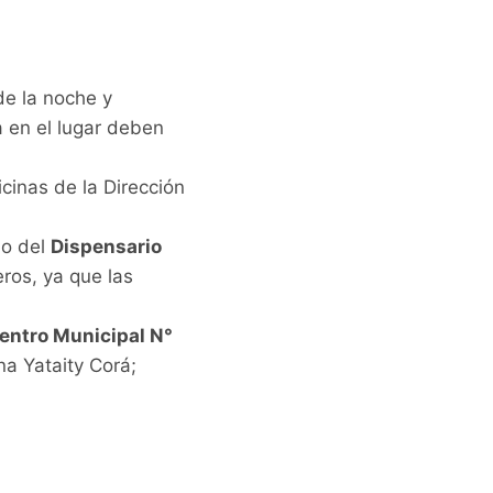
de la noche y
 en el lugar deben
icinas de la Dirección
o del
Dispensario
ros, ya que las
entro Municipal N°
na Yataity Corá;