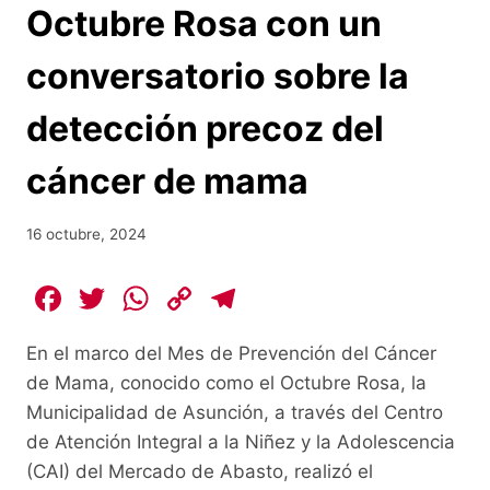
Octubre Rosa con un
conversatorio sobre la
detección precoz del
cáncer de mama
16 octubre, 2024
F
T
W
C
T
a
w
h
o
el
En el marco del Mes de Prevención del Cáncer
c
itt
at
p
e
de Mama, conocido como el Octubre Rosa, la
e
er
s
y
gr
Municipalidad de Asunción, a través del Centro
b
A
Li
a
de Atención Integral a la Niñez y la Adolescencia
o
p
n
m
(CAI) del Mercado de Abasto, realizó el