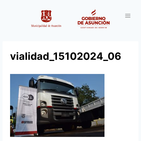
Saltar
al
contenido
vialidad_15102024_06